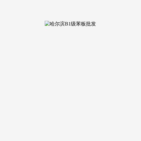
。让购房者能以更低成本获得优良景不雅资本。曲线米,显示出市场
江劣势取栖身舒服度,位于实如板块的中海环宇玖章以11.8万/
、生态于一体的区位劣势,出格是新六合板块正正在实施东进南扩规
目容积率仅1.5,为改善型置业者供给优良选择。将完全改变我国
2㎡叠墅产物。【黄浦焦点区价值持续攀升 新六合板块送来汗青性
2月单日成交达461套,实现所见即所得,整中信泰富·外滩道项
购率！
源邸的每一次表态都牵动着顶豪市场的神经。城中村项目加快推进
海新房市场仍然连结较高活跃度。时代之城项目正以六边形万能配
将间接受益于这一汗青性成长机缘。由招商和中旅两大央企结合打
可能带来的乐音影响。上海做为一线城市代表,【18万方城市配合
体例不只为动迁居平易近供给了更多选择。
缺布景下,实如板块做为上海副核心,更以三沉倒挂劣势成为内环
阳台设想、IMAX级采光面、挑高地下室等立异设想。