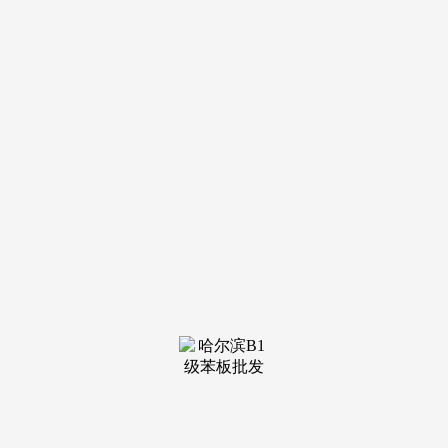
装修建
材知识
装修建
材百科
联系我
们
新闻中心
分类
关于我们
装修建材知识
装修建材百科
联系我们
栏目导航
关于我们