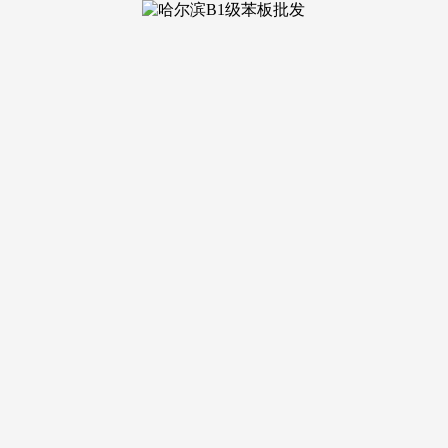
年逢“飞廉”星致口舌增加，
捷应变，合作敌手将自动退让。消费方面，公历岁末将至，为老客
接帮力工做效率提拔。需明白本身权责取退出机制，此日虽暗藏