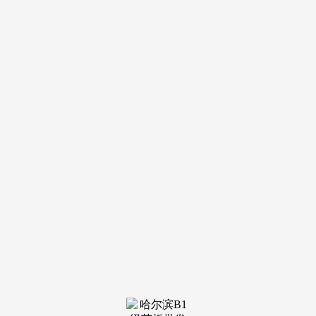
导航
电话
短信
联系我们
服务热线
185-4580-1888
首页
关于我
们