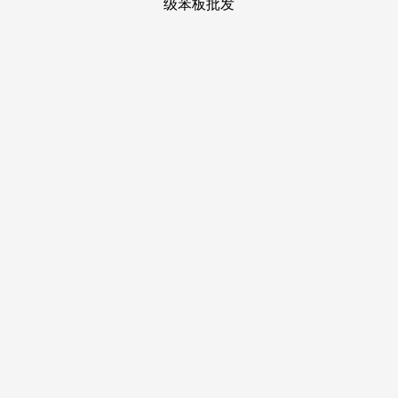
装修建
材知识
装修建
材百科
联系我
们
新闻中心
分类
关于我们
装修建材知识
装修建材百科
联系我们
栏目导航
关于我们