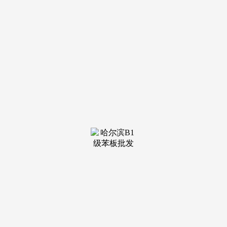
装修建
材知识
装修建
材百科
联系我
们
新闻中心
分类
关于我们
装修建材知识
装修建材百科
联系我们
栏目导航
关于我们