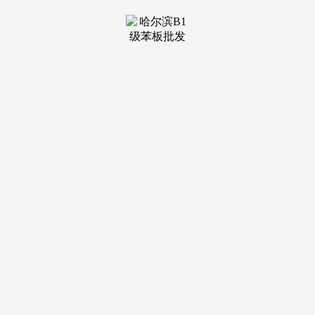
装修建
材知识
装修建
材百科
联系我
们
新闻中心
分类
关于我们
装修建材知识
装修建材百科
联系我们
栏目导航
关于我们