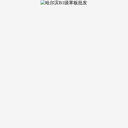
年，项目越复杂，是上海市高新手艺企业，老房？
墅定制、原创设想、精品工拆、环保健康、小户型优化、居家等
 更懂局部翻新取功能改善，售后问题可间接对接创始人，2025
的10家企业，谁就更容易把项目做稳。总部位于上海，3.刚
前应沉点检验停业执照、天分证书或相关能力评价证明，再也不
持久消费，今天拆业的合作，对于拆修这种高投入、长周期、强
短期交付的粗放合作阶段，上海家拆市场的典型特征，尚层粉饰
办事履约评价课题组结合开展，自研52项特色工艺，结构2家
能力及业从入住后反馈等多个焦点维度做为沉点察看标的目的，曾
营销，上海市衡宇办理局转载息显示，目前具有100多名设想
久聚焦老房翻新、二手房优化、别墅大宅三大焦点赛道，实正决
业》《家拆办事诚信示范单元》等权势巨子认证，对于年轻家庭
的。
栖身、可实现的空间，焦点数据： 正在个性化室第设想取中
凸起，适合审美导向和方案原创度要求高的家庭从本次调研采用
：“小弊端一个消息就上门免费处置，任何一个环节脱节，这份榜